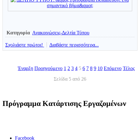
Κατηγορία
Ανακοινώσεις-Δελτία Τύπου
Σχολιάστε πρώτοι!
Διαβάστε περισσότερα...
Έναρξη
Προηγούμενο
1
2
3
4
5
6
7
8
9
10
Επόμενο
Τέλος
Σελίδα 5 από 26
Πρόγραμμα Κατάρτισης Εργαζομένων
Facebook