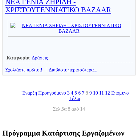
ΝΕΑ ΓΕΝΙΑ ΖΗΡΙΔΗ -
ΧΡΙΣΤΟΥΓΕΝΝΙΑΤΙΚΟ BAZAAR
Κατηγορία
Δράσεις
Σχολιάστε πρώτοι!
Διαβάστε περισσότερα...
Έναρξη
Προηγούμενο
3
4
5
6
7
8
9
10
11
12
Επόμενο
Τέλος
Σελίδα 8 από 14
Πρόγραμμα Κατάρτισης Εργαζομένων